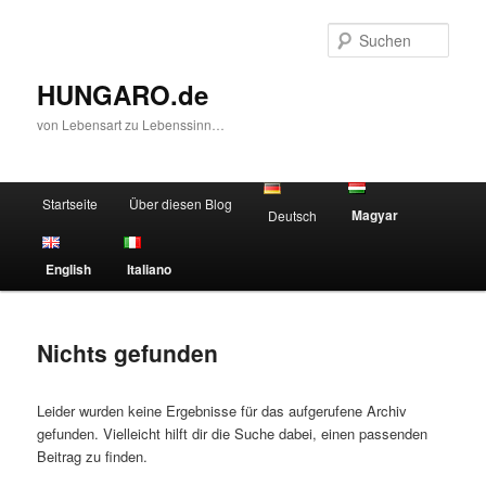
Zum
Zum
primären
sekundären
Such
Inhalt
Inhalt
springen
springen
HUNGARO.de
von Lebensart zu Lebenssinn…
Hauptmenü
Startseite
Über diesen Blog
Magyar
Deutsch
English
Italiano
Nichts gefunden
Leider wurden keine Ergebnisse für das aufgerufene Archiv
gefunden. Vielleicht hilft dir die Suche dabei, einen passenden
Beitrag zu finden.